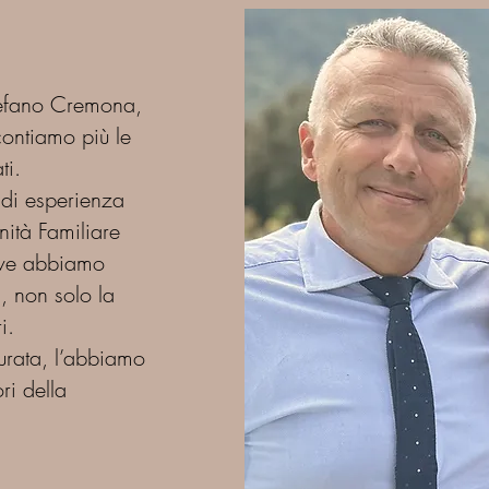
tefano Cremona,
ontiamo più le
ti.
 di esperienza
ità Familiare
ove abbiamo
, non solo la
i.
urata, l’abbiamo
ri della