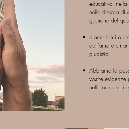
educativo, nella g
maschile e femm
nella ricerca di 
Non siamo terap
gestione del quo
educativo, nella 
nella ricerca di
Siamo laici e c
gestione del quo
dell’amore uman
Siamo laici e c
giudizio
dell’amore uman
giudizio.
Abbiamo la possib
Abbiamo la possi
vostre esigenze
vostre esigenze
nelle ore serali
nelle ore serali