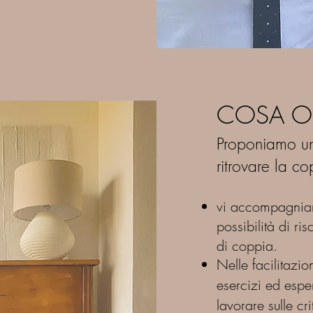
COSA O
Proponiamo un
ritrovare la c
vi accompagniam
possibilità di
risc
di coppia.
Nelle facilitazio
esercizi ed espe
lavorare sulle cr