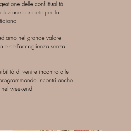
estione delle conflittualità,
inile
soluzione concrete per la
isti, ma competenti in campo
tidiano
gestione delle conflittualità,
 soluzione concrete per la
rediamo nel grande valore
tidiano.
o e dell’accoglienza senza
rediamo nel grande valore
o e dell’accoglienza senza
ilità di venire incontro alle
bilità di venire incontro alle
 programmando incontri anche
 programmando incontri anche
 e nel weekend.
 e nel weekend.