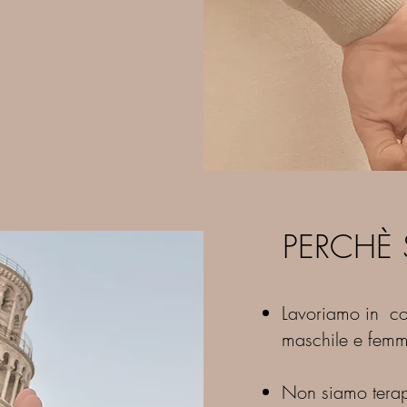
PERCHÈ 
Lavoriamo in co
PERCHÈ 
maschile e femm
Non siamo terap
Lavoriamo in co