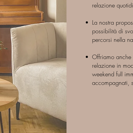
relazione quotid
La nostra propos
possibilità di sv
percorsi nella nat
Offriamo anche la
relazione in mo
weekend full imm
accompagnati, st