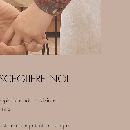
SCEGLIERE NOI
ppia: unendo la visione
SCEGLIERE NOI
inile
isti ma competenti in campo
ppia: unendo la visione